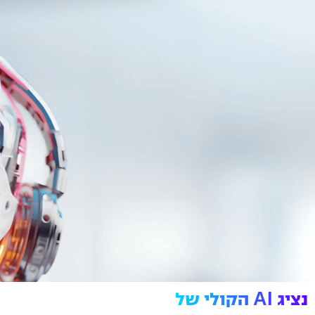
נציג AI הקולי של