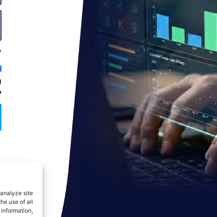
*
ה
ל
analyze site
he use of all
 information,