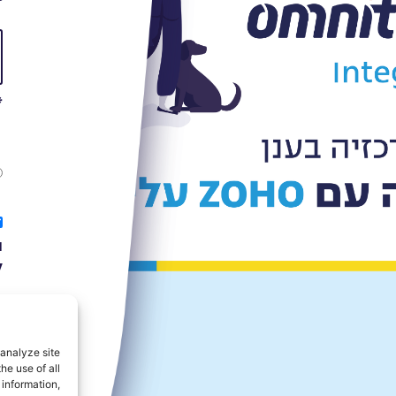
*
ה
ל
analyze site
he use of all
 information,