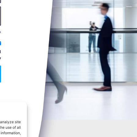
*
ה
ל
analyze site
he use of all
 information,