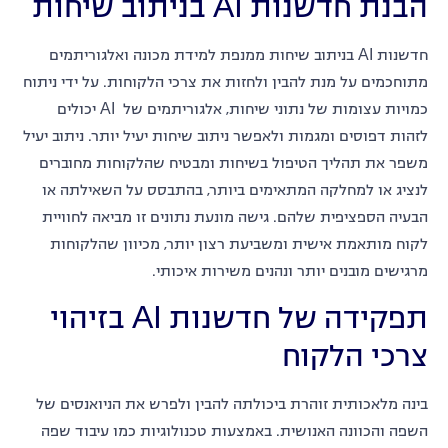
הבנת חדשנות AI בניתוב שיחות
חדשנות AI בניתוב שיחות ממנפת למידת מכונה ואלגוריתמים
מתוחכמים על מנת להבין ולחזות את צרכי הלקוחות. על ידי ניתוח
כמויות עצומות של נתוני שיחות, אלגוריתמים של AI יכולים
לזהות דפוסים ומגמות ולאפשר ניתוב שיחות יעיל יותר. ניתוב יעיל
משפר את תהליך הטיפול בשיחות ומבטיח שהלקוחות מחוברים
לנציג או למחלקה המתאימים ביותר, בהתבסס על השאילתה או
הבעיה הספציפית שלהם. גישה מונעת נתונים זו מביאה לחוויית
לקוח מותאמת אישית ומשביעת רצון יותר, מכיוון שהלקוחות
מרגישים מובנים יותר ונהנים משירות איכותי.
תפקידה של חדשנות AI בזיהוי
צרכי הלקוח
בינה מלאכותית זוהרת ביכולתה להבין ולפרש את הניואנסים של
השפה והכוונה האנושית. באמצעות טכנולוגיות כמו עיבוד שפה