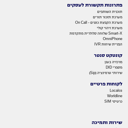
פתרונות תקשורת לעסקים
תוכנית השותפים
מערכת תזכור תורים
מערכת הקפצת כוננים - On Call
מערכת זיהוי קולי
Smart-X שלוחה סלולרית מתקדמת
OmniPhone
הפניית שיחות IVR
קונטקט סנטר
מרכזיה בענן
מספרי DID
שירותי טרמינציה (Sip)
לקוחות פרטיים
Local03
Worldline
כרטיסי SIM
שירות ותמיכה