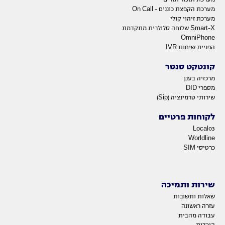
מערכת הקפצת כוננים - On Call
מערכת זיהוי קולי
Smart-X שלוחה סלולרית מתקדמת
OmniPhone
הפניית שיחות IVR
קונטקט סנטר
מרכזיה בענן
מספרי DID
שירותי טרמינציה (Sip)
לקוחות פרטיים
Local03
Worldline
כרטיסי SIM
שירות ותמיכה
שאלות ותשובות
עזרה ראשונה
עבודה מהבית