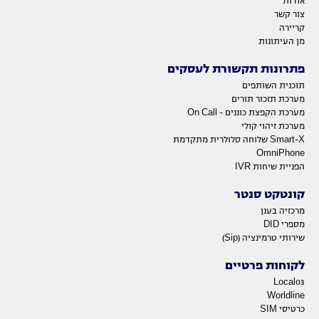
אודות
צור קשר
קריירה
מן העיתונות
פתרונות תקשורת לעסקים
תוכנית השותפים
מערכת תזכור תורים
מערכת הקפצת כוננים - On Call
מערכת זיהוי קולי
Smart-X שלוחה סלולרית מתקדמת
OmniPhone
הפניית שיחות IVR
קונטקט סנטר
מרכזיה בענן
מספרי DID
שירותי טרמינציה (Sip)
לקוחות פרטיים
Local03
Worldline
כרטיסי SIM