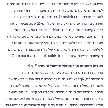
הציבור. כאשר רופא מומחה, מהנדס או נציג שירות בכיר ממתינים
לפגישה שלא מתקיימת, עלות השעה האבודה יורדת ישירות
לטמיון. חברת Omnitelecom, כשותף הטכנולוגי המוביל של
הארגונים הגדולים בישראל מזה למעלה מ-22 שנה, מביאה פתרון
קצה לקצה מבוסס פיתוח In-House ייחודי. באמצעות ניהול
תורים חכם ומערכות מתקדמות, אנו מסייעים לארגונים לייעל את
מערך התקשורת שלהם, להפוך את תהליך התיאום לאוטומטי
לחלוטין, ולהבטיח ניצול מקסימלי של כל דקת עבודה. ככה בונים
תקשורת מייצרת אמון – Communication that builds trust.
העלות הסמויה מן העין של תופעת ה-No-Show
ארגונים רבים נוטים להמעיט בערכו הכלכלי של תור בודד
שמתפספס, אך בראייה שנתית ומערכתית של ארגוני בריאות או
משרדי ממשל, מדובר בנזקים של מיליוני שקלים. מעבר להפסד
הכספי המיידי של שעת העבודה של איש המקצוע, קיימת פגיעה
היקפית רחבה: זמני ההמתנה של לקוחות קצה מתארכים, שביעות
הרצון מהשירות יורדת, והעומס על מוקדי השירות הטלפוניים גדל