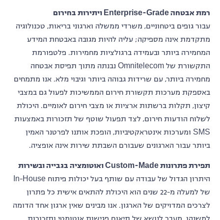
רמת אבטחה Enterprise-Grade ויתירות בחירום
עבור גופים ביטחוניים, משרדי ממשלה וארגוני בריאות, טכנולוגיה
מתקדמת אינה מספיקה; עליה להיות מגובה באבטחת המידע
המחמירה ביותר ובעמידה ברגולציות מחמירות. פלטפורמת
התקשורת של Omnitelecom נבנתה מתוך תפיסת אבטחה
מחמירה ביותר, עם שרידות גבוהה ביותר וגיבוי מלא. אנו מתמחים
באספקת מערכות תקשורת חירום הממשיכות לפעול גם במצבי
קיצון, תקלות ברשתות ארציות או מצבי חירום לאומיים. היכולת
לשלוח הודעות חירום, לצד תפעול שוטף של תזכורות באמצעות
SMS ומערכות אינטראקטיביות, הופכת אותנו לפרטנר האמין
ביותר עבור הארגונים שעבורם השבתת שירות אינה אופציה.
תפירת פתרונות Custom-Made ואוטומציה בגבייה ובשירות
היתרון הגדול של עבודה עם שותף בעל יכולות פיתוח In-House
של למעלה מ-22 שנים הוא היכולת להתאים אישית כל פתרון
לצרכים המדויקים של הארגון. אנו מבינים שאין ארגון אחד הדומה
למשנהו. מעבר לנושא של תיאום פגישות אוטומטי ותזכורות,