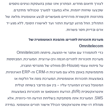
לצורך תיאום מחדש. הפתרון אינו טמון בהעסקת נציגים נוספים
שיבצעו שיחות יזומות, אלא במעבר למערך טכנולוגי מתקדם.
פתרונות תקשורת מודרניים מאפשרים לבצע אוטומציה מלאה של
התהליך, החל מרגע קביעת התור ועד לאישורו הסופי, ללא מגע יד
אדם ובדיוק חסר פשרות.
מערכת תזכורות לתורים: מהפכת האוטומציה של
Omnitelecom
כדי להתמודד עם אתגר אי-ההגעה, פיתחה Omnitelecom
מערכת תזכורות לתורים חכמה ורב-ערוצית. המערכת, המבוססת
על פיתוח עצמי (In-House) מוחלט של מהנדסי החברה,
מתממשקת באופן מלא עם מערכות ה-CRM וה-ERP הארגוניות.
באמצעות תזכורות אוטומטיות, המערכת פונה אל הלקוח או
המטופל בערוץ המועדף עליו – בין אם מדובר בשיחה קולית
אינטראקטיבית (IVR), הודעת וואטסאפ או תזכורות באמצעות
SMS. המערכת אינה מסתפקת בשליחת הודעה חד-כיוונית, אלא
מנהלת דו-שיח אינטראקטיבי הכולל אישור תורים אוטומטי. במידה