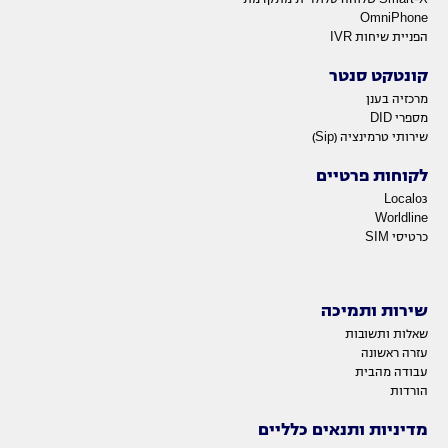
OmniPhone
הפניית שיחות IVR
קונטקט סנטר
מרכזיה בענן
מספרי DID
שירותי טרמינציה (Sip)
לקוחות פרטיים
Local03
Worldline
כרטיסי SIM
שירות ותמיכה
שאלות ותשובות
עזרה ראשונה
עבודה מהבית
הורדות
מדיניות ותנאים כלליים