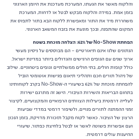
והלקוח מאשר את הגעתו, המערכת מעדכנת את היומן הארגוני
בזמן אמת. במידה והלקוח מבקש לבטל או לדחות, המערכת
משחררת מיד את התור ומאפשרת ללקוח הבא בתור לתפוס את
המקום שהתפנה, ובכך מונעת את בזבוז המשאב הארגוני.
הפחתת No-Show של 62%: הצלחה מוכחת בשטח
הנתונים שלנו אינם תיאורטיים – הם מבוססים על ניסיון מעשי
ארוך שנים עם הגופים הרגישים והגדולים ביותר במדינת ישראל,
כולל קופות חולים, בתי חולים ממשלתיים וגופים ביטחוניים. שילוב
של ניהול תורים חכם ותהליכי תיאום פגישות אוטומטי הוביל
להפחתה מוכחת של 62% בשיעורי ה-No-Show בקרב לקוחותינו
בתחום הבריאות והשירות הציבורי. הישג זה מתרגם ישירות
לעלייה דרמטית ביעילות הצוותים הרפואיים והמקצועיים, לקיצור
זמני ההמתנה לתורים פנויים, ולשיפור דרמטי במדדי שביעות
הרצון של הציבור. כאשר לקוח מקבל תזכורת מדויקת, בזמן הנכון
ועם אפשרות פשוטה לאשר או לבטל בלחיצת כפתור, שיעורי
ההיענות עולים דרמטית.