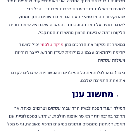
טלפוניה טכנולוגית בתוך החברה. אנו באומנטילקום שואפים תמיד
למהירות ויעילות תוך הענקת שירות איכותי – הכל כדי
שהתקשורת הווירטואלית עם הגורמים השונים בתוך ומחוץ
לארגון תהיה על הצד הטוב ביותר. המטרה שלנו היא שיפור חווית
הלקוח ורמת שביעות הרצון מהשירות המתקבל.
במאמר זה נסקור את הדרכים בהן
מוקד טלפוני
יכול לצעוד
קדימה ולהתאים עצמו טכנולוגית לעידן החדש, לייצר רווחיות
ויעילות עסקית.
כיצד? בואו לגלות את כל הפיצ'רים והאפשרויות שיכולים לקדם
את צוות התמיכה שלכם.
מחשוב ענן
המילה "ענן" הפכה לבאזז וורד עבור עסקים וצרכנים כאחד, אך
מדובר בהרבה יותר מאשר אופנה חולפת. שימוש בטכנולוגיית ענן
מאפשר אחסון מסמכים ונתונים במיקום מרכזי מאובטח, נגיש מכל