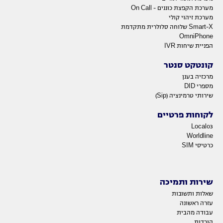
מערכת הקפצת כוננים - On Call
מערכת זיהוי קולי
Smart-X שלוחה סלולרית מתקדמת
OmniPhone
הפניית שיחות IVR
קונטקט סנטר
מרכזיה בענן
מספרי DID
שירותי טרמינציה (Sip)
לקוחות פרטיים
Local03
Worldline
כרטיסי SIM
שירות ותמיכה
שאלות ותשובות
עזרה ראשונה
עבודה מהבית
הורדות