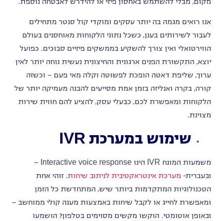
מקום, מבלי להשתמש באחסון פיזי או להידרש לאבטחה נוספת.
אנו רואים מגמה בה יותר עסקים ומוקדי קול סנטר מתחילים
לעבור לשירותים בענן, כשכל נתוני הלקוחות מאוחסנים בעולם
הווירטואלי ואין צורך להשקיע בממשקים פיזיים סבוכים. כפועל
יוצא, התקשורת הפנים ארגונית והחיצונית נעשית נוחה יותר לאין
ערוך, שליפת דאטה הופכת לפשוטה וקלה מאי פעם – וכשזה
קורה, בקרה ואנליזה בזמן אמת מסייעים להבנה מעמיקה יותר של
הלקוחות ומאפשרת לכם, כבעלי עסק, להציע להם חווית שירות
מצוינת.
שימוש במערכת
IVR
משמעות המונח IVR הינו Interactive voice response –
ובעברית-
מערכת אינטראקטיבית לניתוב שיחות
. זוהי אחת
הטכנולוגיות המתקדמות ביותר שיש, המתחדשת כל הזמן
ומאפשרת לחייג או לקבל שיחות באמצעות מענה קולי ממוחשב –
ובאופן אוטומטי. הוקשו מקשים מסוימים בטלפון? הושמעו