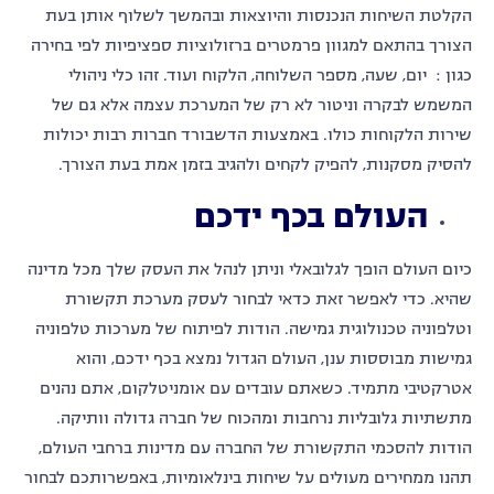
הקלטת השיחות הנכנסות והיוצאות ובהמשך לשלוף אותן בעת
הצורך בהתאם למגוון פרמטרים ברזולוציות ספציפיות לפי בחירה
כגון : יום, שעה, מספר השלוחה, הלקוח ועוד. זהו כלי ניהולי
המשמש לבקרה וניטור לא רק של המערכת עצמה אלא גם של
שירות הלקוחות כולו. באמצעות הדשבורד חברות רבות יכולות
להסיק מסקנות, להפיק לקחים ולהגיב בזמן אמת בעת הצורך.
העולם בכף ידכם
כיום העולם הופך לגלובאלי וניתן לנהל את העסק שלך מכל מדינה
שהיא. כדי לאפשר זאת כדאי לבחור לעסק מערכת תקשורת
וטלפוניה טכנולוגית גמישה. הודות לפיתוח של מערכות טלפוניה
גמישות מבוססות ענן, העולם הגדול נמצא בכף ידכם, והוא
אטרקטיבי מתמיד. כשאתם עובדים עם אומניטלקום, אתם נהנים
מתשתיות גלובליות נרחבות ומהכוח של חברה גדולה וותיקה.
הודות להסכמי התקשורת של החברה עם מדינות ברחבי העולם,
תהנו ממחירים מעולים על שיחות בינלאומיות, באפשרותכם לבחור