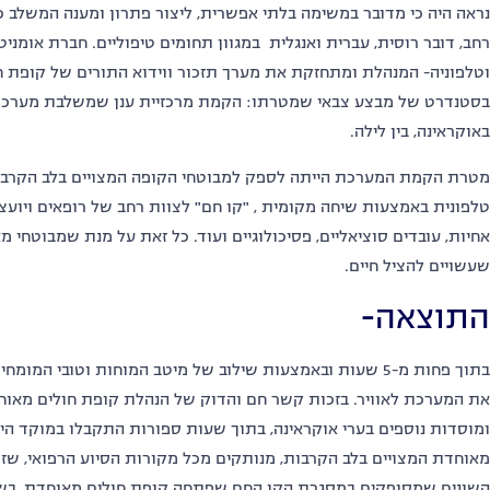
נראה היה כי מדובר במשימה בלתי אפשרית, ליצור פתרון ומענה המשלב כלי
רחב, דובר רוסית, עברית ואנגלית במגוון תחומים טיפוליים. חברת אומנ
וטלפוניה- המנהלת ומתחזקת את מערך תזכור ווידוא התורים של קופת ח
באוקראינה, בין לילה.
מטרת הקמת המערכת הייתה לספק למבוטחי הקופה המצויים בלב הקרבות, 
טלפונית באמצעות שיחה מקומית , "קו חם" לצוות רחב של רופאים ויועצים
אחיות, עובדים סוציאליים, פסיכולוגיים ועוד. כל זאת על מנת שמבוטחי מ
שעשויים להציל חיים.
התוצאה-
בתוך פחות מ-5 שעות ובאמצעות שילוב של מיטב המוחות וטובי 
את המערכת לאוויר. בזכות קשר חם והדוק של הנהלת קופת חולים מאוחד
ומוסדות נוספים בערי אוקראינה, בתוך שעות ספורות התקבלו במוקד היי
מאוחדת המצויים בלב הקרבות, מנותקים מכל מקורות הסיוע הרפואי, שזכ
השונים שמסופקים במסגרת הקו החם שפתחה קופת חולים מאוחדת, בשי