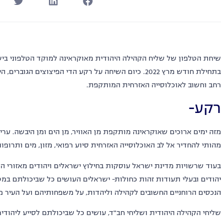
שיחת הטלפון של שליח הקהילה היהודית מאוקראינה למוקד הטלפוני בי
בתחילת חודש מרץ 2022. כיום השיחה על רקע הדי הפיצוצים
רחב וחשוב לאוכלוסייה האזרחית המותקפת.
רקע-
מזה ימים ארוכים שאוקראינה מותקפת מן האוויר, מן הים ומן היבשה. ערי
מהותי להחדיר אל לב האוכלוסייה האזרחית סיוע רפואי, מזון, מים ותרופות
בעוד שרשויות מדינת ישראל עוסקות בחילוץ ישראלים ויהודים מאזורי ה
יהודים ובעלי תעודות זהות כחולות- ישראלים העושים כל שביכולתם במט
הנכסים הרוחניים החשובים לקהילה וליהדות, על משפחותיהם ועל העיר מ
שליחי הקהילה היהודית ושליחי חב"ד, עושים כל שביכולתם לסייע ליהודי