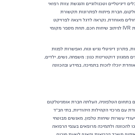
ם דיגיטליים וטכנולוגיים והנגשת צוות רפואי
יטלקום, חברת פיתוח לפתרונות תקשורת
ולים מאוחדת, נקראה לדגל ויצאה לפרויקט
בסטנדרט של מבצע צבאי שמטרתו: הקמת מרכזיית ענן שמשלבת מערכת IVR לניתוב שיחות חכם, תחת מספר מקומי
פתרון דיגיטלי נגיש ונוח, ואפשרות לפנות
 ממגוון דוקטרינות כגון: משפחה, נשים, ילדים,
אוחדת יוכלו לזכות בתמיכה, במידע ובהכוונה
המומחים בתחום הטלפוניה, העלתה חברת אומניטלקום
ת עם מרכזי הקהילות היהודיות, בתי חב"ד
עודי עשרות שיחות טלפון, מאנשים מבוטחי
ו להכוונה ולתמיכה מרופאים בענפי הרפואה
תוף משרד הבריאות והאגף לשעת חירום.