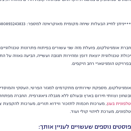
***ניתן לחייג הבעלות שיחה מקומית מאוקראינה למספר: 380893243833הקו פעיל 24/7.
חברת אומניטלקום, פועלת מזה שני עשורים בפיתוח פתרונות טכנולוגיים 
יכולת טכנולוגית יוצאת דופן ומהירות תגובה ועשייה, הביעה גאווה על 
בפרויקט הומניטארי רחב היקפים.
אומניטלקום, מספקת שירותים מתקדמים למגזר הפרטי, העסקי והמוסדי, לר
ובטחון וצוותי חירום בארץ ובעולם ללא מגבלה גיאוגרפית. החברה מפת
טלפונית בענן
, מערכות חכמות לתזכור ווידוא תורים, מערכות להקפצת צו
טלפונים, מערכת לזיהוי קולי ועוד.
פוסטים נוספים שעשויים לעניין אותך: