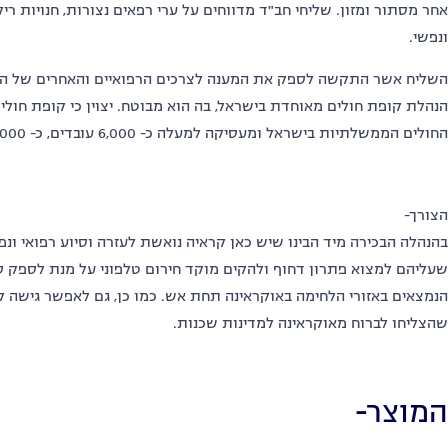
אחר מסתור ומזון. שליחי חב"ד מדווחים על ערי רפאים נצורות, חנויות ריק
ונפשי.
השליח אשר התקשה לספק את המענה לצרכים הרפואיים והאחרים של הקה
החולים הממשלתיות בישראל ומעסיקה למעלה כ- 6,000 עובדים, כ- 4,000 רופאים ומעל מיליון לקוחות מבוטחים.
הצורך-
בהנהלה הבכירה מיד הבינו שיש כאן קראיה נואשת לעזרה וסיוע רפואי ונ
שעליהם למצוא פתרון דחוף ולהקים מוקד חירום טלפוני על מנת לספק סי
הנמצאים באזורי הלחימה באוקראינה תחת אש. כמו כן, גם לאפשר גישה ל
שהצליחו לברוח מאוקראינה למדינות שכנות.
המוצר-