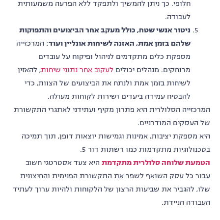
חלופי. כך ניתן להמשיך ולתפקד ללא הפרעה משמעותית
לעבודה.
ניטור אנשי שטח, כולל מעקב אחר הביצועים והתפוקות
שלהם בזמן אמת, האזנה לשיחות אונליין ועוד
: המרכזייה
מספקת כלים מתקדמים לניהול ופיקוח על עובדים
מרוחקים. מנהלים יכולים
לעקוב אחר נתוני שיחות
, להאזין
לשיחות בזמן אמת ולנתח את הביצועים של הצוות, כדי
להבטיח עמידה ביעדים ושירות לקוחות מעולה.
המרכזייה הסלולרית היא פתרון מקיף ועתידני לאתגרי התקשורת
של העסקים המודרניים.
היא מספקת יציבות, אמינות וגמישות יוצאות דופן, תוך תמיכה
בטכנולוגיות מתקדמות כמו רשתות דור 5.
הטמעת שלוחה סלולרית מתקדמת
היא צעד אסטרטגי חשוב
עבור כל עסק
השואף לשפר את התקשורת הפנימית והחיצונית
שלו, להגביר את שביעות הרצון של הלקוחות ולהיות ערוך לעתיד
העבודה הניידת.