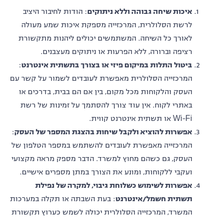
איכות שיחה גבוהה וללא ניתוקים
: הודות לחיבור היציב
לרשת הסלולרית, המרכזייה מספקת איכות שמע מעולה
לאורך כל השיחה. המשתמשים יכולים ליהנות מתקשורת
רציפה וברורה, ללא הפרעות או ניתוקים מעצבנים.
ביטול התלות במיקום פיזי או בצורך בתשתית אינטרנט
:
המרכזייה הסלולרית מאפשרת לעובדים לשמור על קשר עם
העסק והלקוחות מכל מקום, בין אם הם בבית, בדרכים או
באתרי לקוח. אין עוד צורך להסתמך על זמינות של רשת
Wi-Fi או תשתית אינטרנט קווית.
אפשרות להוציא ולקבל שיחות בהצגת המספר של העסק
:
המרכזייה מאפשרת לעובדים להשתמש במספר הטלפון של
העסק, גם כשהם מחוץ למשרד. הדבר מספק מראה מקצועי
ועקבי ללקוחות, ומונע את הצורך במתן מספרים אישיים.
אפשרות לשימוש כשלוחת גיבוי, למקרה של נפילת
תשתית חשמל/אינטרנט
: בעת השבתה או תקלה במערכות
המשרד, המרכזייה הסלולרית יכולה לשמש כערוץ תקשורת