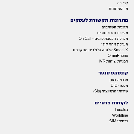
קריירה
מן העיתונות
פתרונות תקשורת לעסקים
תוכנית השותפים
מערכת תזכור תורים
מערכת הקפצת כוננים - On Call
מערכת זיהוי קולי
Smart-X שלוחה סלולרית מתקדמת
OmniPhone
הפניית שיחות IVR
קונטקט סנטר
מרכזיה בענן
מספרי DID
שירותי טרמינציה (Sip)
לקוחות פרטיים
Local03
Worldline
כרטיסי SIM