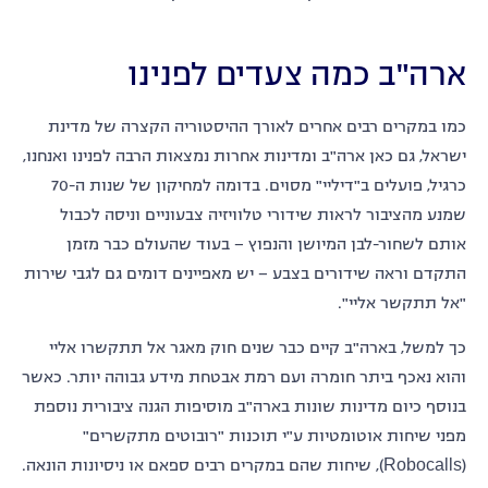
ארה"ב כמה צעדים לפנינו
כמו במקרים רבים אחרים לאורך ההיסטוריה הקצרה של מדינת
ישראל, גם כאן ארה"ב ומדינות אחרות נמצאות הרבה לפנינו ואנחנו,
כרגיל, פועלים ב"דיליי" מסוים. בדומה למחיקון של שנות ה-70
שמנע מהציבור לראות שידורי טלוויזיה צבעוניים וניסה לכבול
אותם לשחור-לבן המיושן והנפוץ – בעוד שהעולם כבר מזמן
התקדם וראה שידורים בצבע – יש מאפיינים דומים גם לגבי שירות
"אל תתקשר אליי".
כך למשל, בארה"ב קיים כבר שנים חוק מאגר אל תתקשרו אליי
והוא נאכף ביתר חומרה ועם רמת אבטחת מידע גבוהה יותר. כאשר
בנוסף כיום מדינות שונות בארה"ב מוסיפות הגנה ציבורית נוספת
מפני שיחות אוטומטיות ע"י תוכנות "רובוטים מתקשרים"
(Robocalls), שיחות שהם במקרים רבים ספאם או ניסיונות הונאה.