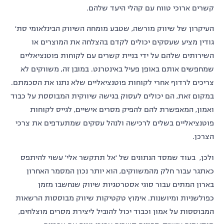
קשרים ארוכי טווח עם קהלי היעד שלהם.
העיקרון של שיווק מורשה, שטבע מומחה השיווק הבינלאומי סת'
גודין מציע שעסקים יכולים לקדם בהצלחה את המוצרים או
השירותים שלהם על ידי בניית קשרים עם לקוחות פוטנציאליים
שמחפשים אותם באופן פעיל באינטרנט. במובן זה, משווקים לא
צריכים לרדוף אחרי לקוחות פוטנציאליים שלא נתנו את הסכמתם.
במקום זאת, הם יכולים לעסוק בגישה שיווקית המבוססת על כבוד
ואמון, המאפשרת להם להפיק מסרים אישיים, לגייס לקוחות
פוטנציאליים בשלים לרכישה ולנהל עסקים שמתעדפים את צרכי
הצרכן.
ולכן, בעוד שמסד הנתונים של 'אל תתקשר אלי' עשוי להיתפס
כאתגר עבור חלק מהמשווקים, הוא יותר נכון המסמר האחרון
בארון המתים עבור סוגי אסטרטגיות שיווק שנחשבו מזמן
כפולשניות ומיושנות. אימוץ טקטיקות שיווק מבוססות הרשאות
המבוססות על אמון וכבוד יכול להוביל ליצירת מסרים מוצלחים,