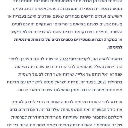
השיחות האלו הן הרבה יותר משמעותיות וחמורות מסתם עוד
תופעה מסחרית מטרידה ומעצבנת. בפועל, אנשים רבים, בעיקר
קשישים ועולים חדשים מבוגרים שאינם שולטים היטב בעברית או
פשוט אנשים שאינם בקיאים ב"טריקים" העסקיים והטכנולוגיים
השונים, נופלים בפח וקונים דברים שהם לא צריכים ושלא ביקשו
או
במקרה הגרוע מפסידים כספים רבים על הונאות פיננסיות
למיניהן
.
כמענה לבעיה הזו, לקראת סוף 2022 הרשות להגנת הצרכן ולסחר
הוגן יצאה בשלל פרסומים לגבי שירות חדש שהמדינה מציעה
שנקרא "אל תתקשר אליי", שירות אשר החל לפעול רשמית
בתחילת 2023. בצעד זה, מדינת ישראל מנסה ליישר קו עם מדינות
מפותחות אחרות שכבר מזמן מפעילות שירות ומאגר שכזה.
אז רגע לפני שאתם נושמים לרווחה אנחנו פה כדי לבדוק לעומק
את גודל הבשורה ואת המשמעויות שלה בחיינו. האם הימים בהם
קיבלתם אינספור שיחות שיווקיות מטרידות החודרות לפרטיות
שלכם הסתיימו? האם המדינה הפעם באמת שמה את הכוח בידיים