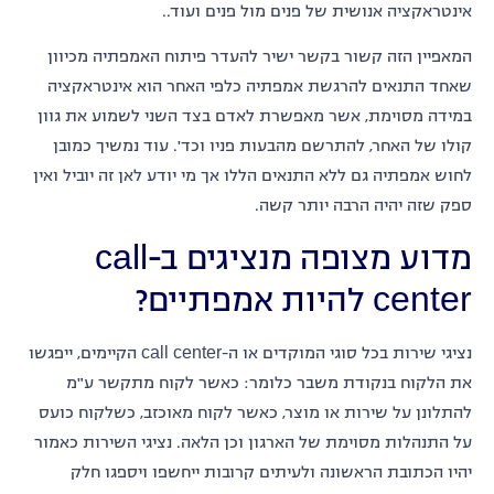
אינטראקציה אנושית של פנים מול פנים ועוד..
המאפיין הזה קשור בקשר ישיר להעדר פיתוח האמפתיה מכיוון
שאחד התנאים להרגשת אמפתיה כלפי האחר הוא אינטראקציה
במידה מסוימת, אשר מאפשרת לאדם בצד השני לשמוע את גוון
קולו של האחר, להתרשם מהבעות פניו וכד'. עוד נמשיך כמובן
לחוש אמפתיה גם ללא התנאים הללו אך מי יודע לאן זה יוביל ואין
ספק שזה יהיה הרבה יותר קשה.
מדוע מצופה מנציגים ב-call
center להיות אמפתיים?
נציגי שירות בכל סוגי המוקדים או ה-call center הקיימים, ייפגשו
את הלקוח בנקודת משבר כלומר: כאשר לקוח מתקשר ע"מ
להתלונן על שירות או מוצר, כאשר לקוח מאוכזב, כשלקוח כועס
על התנהלות מסוימת של הארגון וכן הלאה. נציגי השירות כאמור
יהיו הכתובת הראשונה ולעיתים קרובות ייחשפו ויספגו חלק