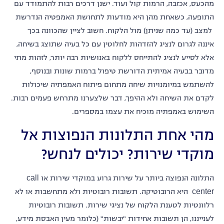
מהכעס, אכזבה, הרמות קול ועוד. ישנן דרכים רבות להתמודד עם
התופעה, כשאחת מהן היא מודעות לתחושת האמפטיה הנדרשת
למצב (עד כמה שניתן) מול הלקוח. חשוב לציין שהכוונה בכך
איננה לגרום לנציג להזדהות לחלוטין עם כל בעיה שתוצג בשיחה,
אלא לסייע לנציג להתייחס ללקוח באנושיות רבה יותר, לזהות מתי
מדובר בבעיה אמיתית הדורשת טיפול ברמות שונות ובנוסף,
להשתמש במיומנויות שיחה מתחום פיתוח האמפתיה שיכולות
לקדם את השיחה ולא ההיפך, דבר שלצערנו מתרחש פעמים רבות.
השימוש באמפתיה מוכיח את עצמו במספרים.
מהי אחת התלונות הנפוצות אל
מוקדי שירות? יכולים לנחש?
התלונה הנפוצה ביותר על שירות גרוע במוקדי שירות או call
center היא הרובוטיקה. תשובות רובוטיות ולא מתחשבות או לא
רלוונטיות לטענת הלקוח של נציגי שירות. תשובות רובוטיות
לענייננו, הן תשובות אחידות "יבשות" (כלומר מעין האבסת מידע,