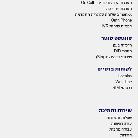
מערכת הקפצת כוננים - On Call
מערכת זיהוי קולי
Smart-X שלוחה סלולרית מתקדמת
OmniPhone
הפניית שיחות IVR
קונטקט סנטר
מרכזיה בענן
מספרי DID
שירותי טרמינציה (Sip)
לקוחות פרטיים
Local03
Worldline
כרטיסי SIM
שירות ותמיכה
שאלות ותשובות
עזרה ראשונה
עבודה מהבית
הורדות