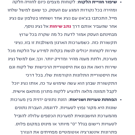
שיפור חוויית הלקוח
: לקוחות מצפים כיום לחוויה חלקה
ומהירה בכל נקודות המגע עם העסק, כך שאם למשל שלחו
מייל, התכתבו בצ'אט עם נציג אחד ושוחחו בטלפון עם נציג
אחר שהעביר אותם דרך
נתב שיחות
אל נציג נוסף,
מבחינתם העסק אמור לדעת כל מה שקרה בכל ערוץ
תקשורת כזה. כשמערכות הארגון משולבות זו בזו, נציגי
שירות לקוחות יכולים לגשת בקלות למידע על הלקוח מכל
מערכת, ולתת מענה מהיר ומדויק יותר. וכך, אם למשל נציג
שירות רואה את גם את היסטוריית הרכישות של לקוח וגם
את היסטוריית התלונות הקודמות שלו, בכל דרכי
התקשורת שבהן הוא עשה שימוש עד כה, אותו נציג יוכל
לקבל תמונה מלאה ולהציע ללקוח פתרון מותאם אישית.
הפחתת טעויות ושגיאות
: הזנת נתונים ידנית בין מערכות
שונות היא מקור נפוץ לטעויות. לדוגמה, העברת נתונים
מהמערכת החשבונאית למערכת הכספים עלולה להוביל
לטעויות רישום בגלל "0" מיותר או מינוס במקום פלוס.
פתרונות אינטגרציה אוטומטיים מפחיתים את הצורך