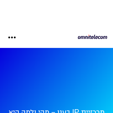
מרכזיית IP בענן – מהי ולמה היא