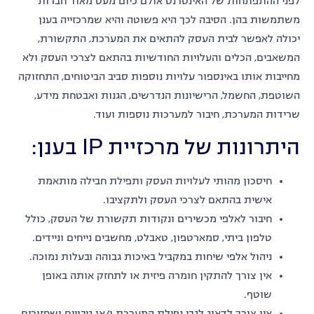
לפני ההתפתחות של האינטרנט אולם כיום מעט מאוד חברות
משתמשות בהן. הסיבה לכך היא פשוטה והיא שמרכזייה בענן
יכולה לאפשר לבית העסק להתאים את המערכת, התקשורת,
המשאבים, הכלים והעלויות החודשיות בהתאם לצרכי העסק ולא
מחייבות אותו באינספור עלויות נוספות סביב הביטוחים, התחזוקה
השוטפת, החשמל, הרישיונות הנדרשים, הגנות ואבטחת מידע,
שרידות המערכת, חיבור למערכות נוספות ועוד.
היתרונות של מרכזיית IP בענן:
חיסכון מהותי לעלויות העסק ותפילת חבילה מותאמת
אישית בהתאם לצרכי העסק ולתקציבו.
חיבור לאלפי מכשירים ונקודות תקשורת של העסק, כולל
טלפון ביתי, סמארטפון, טאבלט, מחשבים נייחים וניידים.
ניהול אלפי שיחות במקביל באיכות גבוהה ובעלות נמוכה.
אין צורך להתקין חומרה פיזית או לתחזק אותה באופן
שוטף.
אין צורך לדאוג לגבי נפילת המערכת ו/או גיבויים ושחזורים.