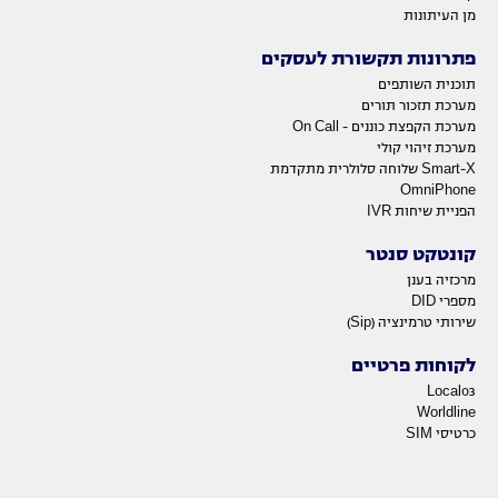
מן העיתונות
פתרונות תקשורת לעסקים
תוכנית השותפים
מערכת תזכור תורים
מערכת הקפצת כוננים - On Call
מערכת זיהוי קולי
Smart-X שלוחה סלולרית מתקדמת
OmniPhone
הפניית שיחות IVR
קונטקט סנטר
מרכזיה בענן
מספרי DID
שירותי טרמינציה (Sip)
לקוחות פרטיים
Local03
Worldline
כרטיסי SIM