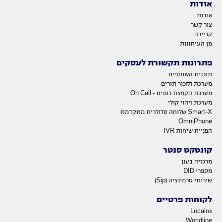
אודות
אודות
צור קשר
קריירה
מן העיתונות
פתרונות תקשורת לעסקים
תוכנית השותפים
מערכת תזכור תורים
מערכת הקפצת כוננים - On Call
מערכת זיהוי קולי
Smart-X שלוחה סלולרית מתקדמת
OmniPhone
הפניית שיחות IVR
קונטקט סנטר
מרכזיה בענן
מספרי DID
שירותי טרמינציה (Sip)
לקוחות פרטיים
Local03
Worldline