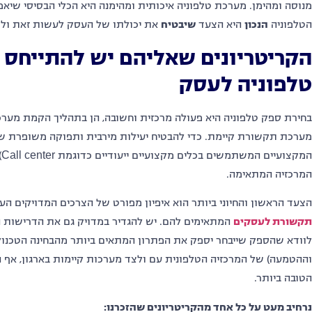
מנוסה ומהימן. מערכת טלפוניה איכותית ומהימנה היא הכלי הבסיסי ש
הטלפוניה
הנכון
היא הצעד
שיבטיח
את יכולתו של העסק לעשות זאת ולתק
הקריטריונים שאליהם יש להתייחס 
טלפוניה לעסק
בחירת ספק טלפוניה היא פעולה מרכזית וחשובה, הן בתהליך הקמת מערכ
מערכת תקשורת קיימת. כדי להבטיח יעילות מירבית ותפוקה משופרת ש
ה
המרכזיה המתאימה.
הצעד הראשון והחיוני ביותר הוא איפיון מפורט של הצרכים המדויקים הע
תקשורת לעסקים
המתאימים להם
. יש להגדיר במדויק גם את הדרישות 
לוודא שהספק שייבחר יספק את הפתרון המתאים ביותר מהבחינה הטכנול
וההטמעה) של המרכזיה הטלפונית עם ולצד מערכות קיימות בארגון, אף הן 
הטובה ביותר.
נרחיב מעט על כל אחד מהקריטריונים שהזכרנו: