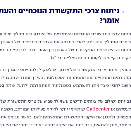
ניתוח צרכי התקשורת הנוכחיים והעתי
אומר?
ניתוח צרכי התקשורת הנוכחיים והעתידיים של הארגון הינו תהליך חיוני 
בעזרת התהליך הזה, ניתן להבין במדויק את הצרכים הנוכחיים של הארגו
ניתוח זה היא שיפור התקשורת של הארגון בין העובדים בו לבין עצמם ובינ
לקוחות קיימים, לקוחות פוטנציאליים וכיו"ב)
במהלך ניתוח צרכי התקשורת של ארגון, יש לשקול ולהתייחס למגוון רח
מהגורמים המרכזיים הוא התפתחות הטכנולוגיה. בעידן המודרני, הטכנול
חשוב להבין כיצד ניתן להשתמש בטכנולוגיה המתקדמת ולתעל אותה
בכ
גם גיוס ושילוב של צוותים חדשים עשוי להשפיע על צרכי התקשורת של
לעסקים או
Call center
שיתאימו יותר להיקף פעילותו המורחב
. חשיבה 
הצפויים ולתכנן את היקפי התקשורת המתאימים להם. כאשר מבינים את
בעתיד, ניתן להתאים, כבר כיום, את האסטרטגיה באופן שיימנע את הצור