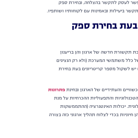
יאפשר לעסק לתקשר בהצלחה, ובחירת ספק
שר ביעילות ובאמינות עם לקוחותיו ושותפיו.
בעת בחירת ספק
ת תקשורת חדשה של ארגון והן בריענון
ל כלל משתמשי המערכת (ולא רק הנציגים
מקצועיים המשתמשים בכלים מקצועיים ייעודיים כדוגמת Call center) יש לשקול מספר קריטריונים בעת בחירת
כשוויים והעתידיים של הארגון
ובחינת
פתרונות
הטכנולוגיות והתפעוליות ההכרחיות על מנת
וגית. יכולות האינטגרציה (ההתממשקות
חיוניות בכדי לצלוח תהליך ארגוני כזה בצורה