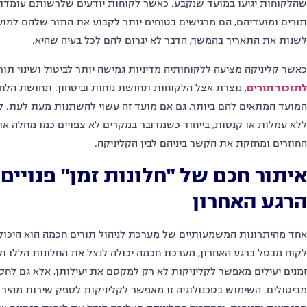
שהלקוחות יגיעו במועד שנקבע. כאשר לקוחות יודעים שלרשותם עומדת
תורים ומועדיהם, הם מרגישים בטוחים יותר לקבוע את התור שלהם למוע
לשנות את התאריך בהמשך, הדבר לא יגרום להם לכל בעיה שהיא.
כאשר קליניקה מציעה ללקוחותיה מדיניות גמישה יותר לביטול ושינוי תו
לתזכור תורים
, נוצרת אצל הלקוחות תחושת נוחות וביטחון. תחושת ה
המועד המתאים להם ביותר, גם אם מועד זה עשוי להשתנות מעת לעת. לד
ללא עמלות או קנסות, בייחוד כשמדובר במקרים לא צפויים כמו מחלה או 
החוזרים ומחזקת את הקשר ביניהם לבין הקליניקה.
איתור חכם של "חלונות זמן" פנויים 
הרגע האחרון
אחד מהיתרונות המשמעותיים של מערכת לניהול תורים חכמה הוא היכולת ל
לקוח מבטל ברגע האחרון, מערכת חכמה יכולה לנצל את החלונות הללו ול
זמנים יעילים מאפשר לקליניקות לא רק למקסם את יעילותן, אלא גם לחסו
מביטולים. השימוש בטכנולוגיה זו מאפשר לקליניקות לספק שירות מהיר וי