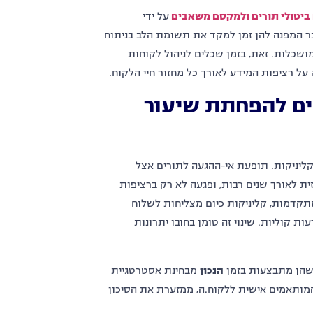
ביטולי תורים ולמקסם משאבים
על ידי
דבר המפנה להן זמן למקד את תשומת הלב בניתוח
שכלות. זאת, בזמן שכלים לניהול לקוחות
נים להפחתת שיעור
קליניקות. תופעת אי-ההגעה לתורים אצל
ית לאורך שנים רבות, ופגעה לא רק ברציפות
מתקדמות, קליניקות כיום מצליחות לשלוח
ילים, ווטסאפ ואפילו הודעות קוליות. שינוי זה טומן בחובו יתרונות
 שהן מתבצעות בזמן
הנכון
מבחינת אסטרטגיית
המותאמים אישית ללקוח.ה, ממזערת את הסיכון