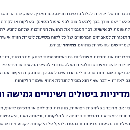
תזכורות אלו יכולות לכלול פרטים חיוניים, כמו תאריך, שעה, שם הרופא.
כאשר ישנו צורך בכך (למשל, צום לפני טיפול מסוים). כשלקוח או לקוחה
לתשומת לב
אישית
, דבר המגביר את תחושת המחויבות שלהם להגיע לתו
התזכורות למאפיינים הפרטניים של כל לקוח מסייעת ליצירת חוויה אישית
שמרגישים שהשירות מתואם
במיוחד
עבורם.
תזכורות אוטומטיות משתלבות גם באסטרטגיות שיווק מתקדמות, תוך שיפ
יכולות להשתמש בטכנולוגיות האלה גם כדי להציע מבצעים או מידע על ט
לבדיקות שגרתיות או טיפולים הנדרשים להם. כך, התחזקות הקשר עם ה
גם לאחריו – דבר שאף הוא מוביל להגדלת אחוזי שימור הלקוחות.
מדיניות ביטולים ושינויים גמישה ו
בין אם מדובר בקליניקות רפואיות, מוסדות טיפוליים או מרכזים לייעוץ, מ
חיונית שמסייעת בהבטחת הרווחה של הלקוחות, ובאותה העת, היא עשויה 
מצליחות מציעות מדיניות זו במטרה להקל על הלקוחות לקבוע מחדש את ה