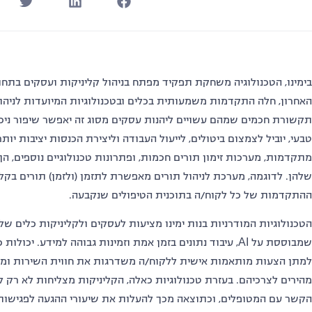
בימינו, הטכנולוגיה משחקת תפקיד מפתח בניהול קליניקות ועסקים בתחום
האחרון, חלה התקדמות משמעותית בכלים ובטכנולוגיות המיועדות לניהו
תקשורת חכמים שמהם עשויים ליהנות עסקים מסוג זה יאפשר שיפור ניכר
טבעי, יוביל לצמצום ביטולים, לייעול העבודה וליצירת הכנסות יציבות יו
מתקדמות, מערכות זימון תורים חכמות, ופתרונות טכנולוגיים נוספים, ה
שלהן. לדוגמה, מערכת לניהול תורים מאפשרת לתזמן (ולזמן) תורים בקל
ההתקדמות של כל לקוח/ה בתוכנית הטיפולים שנקבעה.
הטכנולוגיות המודרניות בנות ימינו מציעות לעסקים ולקליניקות כלים ש
שמבוססת על AI, עיבוד נתונים בזמן אמת וזמינות גבוהה למידע. י
למתן הצעות מותאמות אישית ללקוח/ה משדרגות את חווית השירות ומסיי
מהירים לצרכיהם. בעזרת טכנולוגיות כאלה, הקליניקות מצליחות לא רק 
הקשר עם המטופלים, וכתוצאה מכך להעלות את שיעורי ההגעה לפגישות