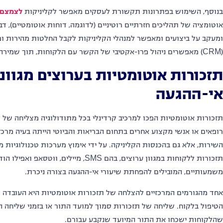
בנוסף, השימוש בפתרונות תקשורת לעסקים
מאפשר לקליניקות
לצמצם 
אוטומציה של תהליכים חזרתיים רוטיניים (לדוגמה, דוחות אוטומטיים), 
ומעקב על ביצועים ומאפשר למנהלי הקליניקות לקבל החלטות מהירות ומו
(CRM) מאפשרים ניהול פרו-אקטיבי של הקשר עם הלקוחות, תוך שמירה על רציפות המידע לאורך כל מחזור חיי הלקוח.
תזכורות אוטומטיות בערוצים מגוו
אי-ההגעה
תזכורות אוטומטיות הפכו למרכיב קרדינלי בכל מתודולוגיה מצליחה של 
רופאים או אנשי מקצוע אחרים בתחום הבריאות והביוטי הייתה בעיה מרכז
השירות, אלא גם בהכנסות הקליניקה. על ידי אימוץ מערכות טכנולוגיות 
תזכורות ללקוחות במגוון ערוצים, בהם SMS, מי
משמעותיים, המובילים להפחתת שיעורי אי-ההגעה בצורה ניכרת.
אחד מהגורמים המרכזיים להצלחה של תזכורות אוטומטיות היא העובדה
הטיפול בלקוח. שליחה של תזכורות סמוך למועד התור או בזמני שליחה 
שהלקוחות ישכחו את התור המיועד שנקבע עבורם.