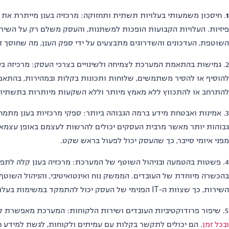
1
.
חיסכון משמעותי בעלויות תשתית ותחזוקה
:
מרכזיה בענן מייתרת את
פיזיות
.
העלויות הקבועות הופכות למשתנות
,
והעסק משלם רק על השירו
השוטפת
,
העדכונים והשדרוגים מתבצעים על ידי ספק הענן
,
מה שחוסך זמ
2.
גמישות בהתאמת המערכת לצמיחה ולשינויים בצרכי העסק
:
מרכיזה ב
להוסיף או להסיר משתמשים
,
שלוחות ותכונות בקלות ובמהירות
,
בהתאם 
להתרחב או להתכווץ ללא מאמץ מיותר וללא השקעות מיותרות בתשתיו
3.
אמינות ואבטחת מידע ברמה הגבוהה ביותר
:
ספקי מרכזיות בענן מתמח
גבוהות יותר מאשר מרבית העסקים יכולים להרשות לעצמם באופן עצמאי
מפני איומי סייבר
,
כך שהעסק יכול לפעול בראש שקט
.
4.
פשטות בהטמעה ובניהול השוטף של המערכת
:
מרכזיה בענן קלה לתפע
בהכשרה מיוחדת של העובדים
.
הממשק נוח ואינטואיטיבי
,
והניהול השוטף
השירות
,
כך שצוות ה
-IT
הפנימי של העסק יכול להתמקד במשימות בעלות
5.
שיפור פרודוקטיביות העובדים ושירות הלקוחות
:
המערכת מאפשרת לעו
ובכל
זמן
.
הם יכולים לתקשר בקלות עם עמיתים ולקוחות
,
לגשת למידע ח