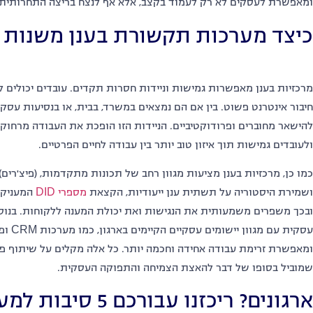
ומאפשרת לעסקים לא רק לעמוד בקצב
,
אלא אף לנצח בריצה התחרותית
כיצד מערכות תקשורת בענן משנות 
מרכזיות בענן מאפשרות גמישות וניידות חסרות תקדים
.
עובדים יכולים 
חיבור אינטרנט פשוט
.
בין אם הם נמצאים במשרד
,
בבית
,
או בנסיעות עסקי
להישאר מחוברים ופרודוקטיביים
.
הניידות הזו הופכת את העבודה מרחוק 
ולעובדים גמישות תוך איזון טוב יותר בין עבודה לחיים הפרטיים
.
כמו כן
,
מרכזיות בענן מציעות מגוון רחב של תכונות מתקדמות
, (
פיצ
'
רים
)
ושמירת היסטוריה על תשתית ענן ייעודיות
,
הקצאת
מספרי
DID
המעניקי
ובכך משפרים משמעותית את הנגישות ואת יכולת המענה ללקוחות
.
בנוס
עסקית עם מגוון יישומים עסקיים הקיימים בארגון
,
כמו מערכות
CRM
ופ
ומאפשרת זרימת עבודה אחידה וחכמה יותר
.
כל אלה מקלים על שיתוף פע
שמוביל בסופו של דבר להאצת הצמיחה והתפוקה העסקית
.
ארגונים
?
ריכזנו עבורכם
5
סיבות למעב