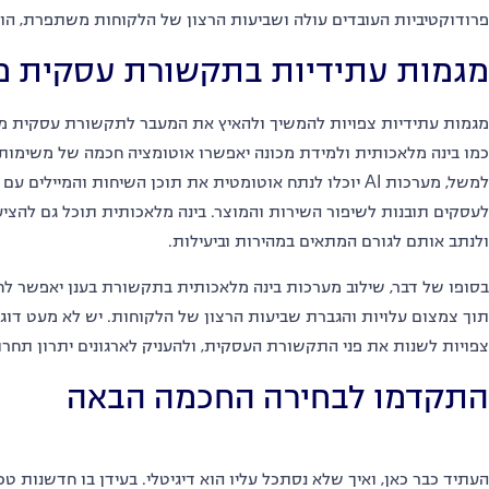
פרודוקטיביות העובדים עולה ושביעות הרצון של הלקוחות משתפרת
,
הוד
מגמות עתידיות בתקשורת עסקית מ
מגמות עתידיות צפויות להמשיך ולהאיץ את המעבר לתקשורת עסקית מ
כמו בינה מלאכותית ולמידת מכונה יאפשרו אוטומציה חכמה של משימות
למשל
,
מערכות
AI
יוכלו לנתח אוטומטית את תוכן השיחות והמיילים עם 
לעסקים תובנות לשיפור השירות והמוצר
.
בינה מלאכותית תוכל גם להצי
ולנתב אותם לגורם המתאים במהירות וביעילות
.
בסופו של דבר
,
שילוב מערכות בינה מלאכותית בתקשורת בענן יאפשר לחב
תוך צמצום עלויות והגברת שביעות הרצון של הלקוחות
.
יש לא מעט דוגמ
צפויות לשנות את פני התקשורת העסקית
,
ולהעניק לארגונים יתרון תחר
התקדמו לבחירה החכמה הבאה
העתיד כבר כאן
,
ואיך שלא נסתכל עליו הוא דיגיטלי
.
בעידן בו חדשנות טכ