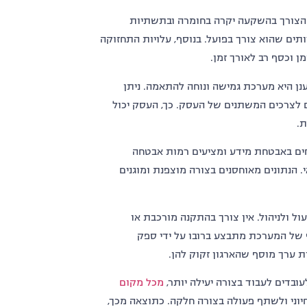
 הצורך בהשקעה יקרה בחומרה ובתשתיות
תים שהוא צורך בפועל
.
בנוסף
,
עלויות התחזוקה
ן וכסף רב לאורך זמן
.
ענן היא מערכת גמישה ונוחה להתאמה
.
ניתן
לצרכים המשתנים של העסק
.
כך
,
העסק יכול
ת
.
ים באבטחת מידע ומציעים רמות אבטחה
.
הנתונים מאוחסנים בצורה מוצפנת ומוגנים
ול ולניהול
.
אין צורך בהתקנה מורכבת או
 של המערכת מתבצע ברובו על ידי ספק
 ערך מוסף שהארגון זקוק להן
.
בדים לעבוד בצורה יעילה יותר
,
מכל
מקום
יוני ולשתף פעולה בצורה חלקה
.
כתוצאה מכך
,