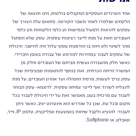
אחד הטרנדים העסקיים המקבלים בולטות, הינו תוצאה של
הלקחים שנלמדו לאחר משבר הקורונה. פתאום עלה הצורך של
עסקים להראות ולפעול בגמישות הן כלפי הלקוחות והן כלפי
העובדים וזאת על מנת לייצר רציפות עסקית. עסק שלא הסתגל
מהר לשינוי ולא זיהה בו הזדמנות עסקי עלול היה להיסגר. היכולת
של עסקים לעבור במהירות לפורמט של עבודה באופן היברידי,
כאשר חלק מהעבודה נעשית מביתם של העובדים וחלק מן
המשרד הייתה הכרחית. זאת בנוסף להתאמות ספציפיות שכל
עסק צריך לעשות, מרמת ההנהלה ועד אחרון העובדים, על מנת
להצליח לשרוד ואף לייצר צמיחה עסקית. לדוגמא- עסק הבוחר
לעבוד עם מרכזיה בענן, מאפשר זאת על ידי היכולת לעבוד בכל
מקום ובכל עת, שכן כל שנדרש הוא אינטרנט יציב, כאשר ניתן
לעבוד- להוציא ולקבל שיחות באמצעות אפליקציה, טלפון IP, נייד,
טאבלט, או Softphone.