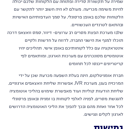
שמירה על תקשורת סדירה ופתוחה עם הלקוחות שלכם יכולה
להיות משימה מכריעה. מעולם לא היה חשוב יותר לתקשר עם
הלקוחות שלכם באופן פרסונלי, על סמך העדפותיהם האישיות
ובהתאם לטרנדים העכשוויים.
שלבו מערכת הפצת מסרים רב ערוצים- דיוור, סמס וואצאפ דרכה
תוכלו למנף את הישגי החברה, לדווח על חדשות ולקיים
אינטראקציה עם כלל לקוחותיכם באופן אישי. תהליכים יהיו
אוטומטיים מסונכרנים עם מערכות הארגון, ומותאמים לפי
קריטריונים ייכנסו לכל תחומים
חברת אומניטלקום, הינה בעלת השפעה מכרעת שכן על ידי
המרכזיה בענן, מערכת IVR, אפשרות שליחת וואצאפים ארגוניים,
שליחת הודעות קוליות ועוד מאפשרת שימוש בהליכי אוטומציה
להנגשת מסרים, לפניה לאלפי לקוחות בו זמנית ובאופן פרסונלי
לכל אחד ואחת מהם ובכך להפוך את הליכי האוטומציה הדרושים
לארגון לקלים ונגישים.
גמישות